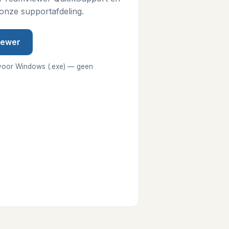
onze supportafdeling.
iewer
voor Windows (.exe) — geen