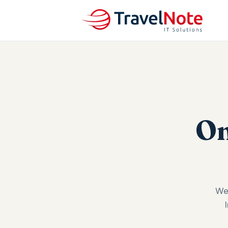
On
We