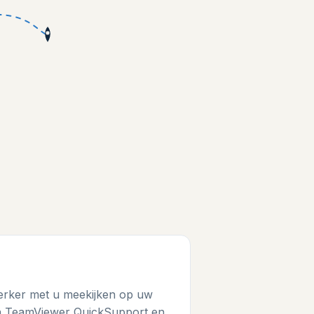
rker met u meekijken op uw
 TeamViewer QuickSupport en