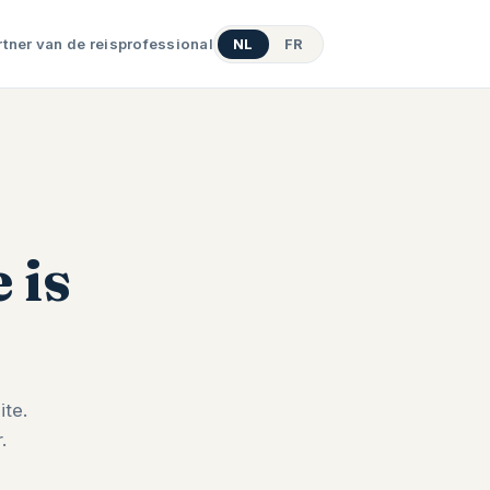
rtner van de reisprofessional
NL
FR
 is
te.
.